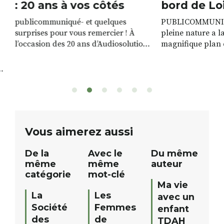
: 20 ans à vos côtés
bord de Lo
publicommuniqué- et quelques
PUBLICOMMUNIQU
surprises pour vous remercier ! À
pleine nature a l
l’occasion des 20 ans d’Audiosolution,
magnifique plan d
nous avons le plaisir d’organiser un
de rivière qui s’é
grand tirage au sort réservé à nos
plus d’un kilomètr
patients. De nombreux lots locaux
Le plan d’eau est 
sont à gagner, sélectionnés auprès
canoé / kayak 1 à
de commerçants, artisans et
solo, duo ou géan
partenaires de notre territoire : tirage
personnes. […]
public Samedi 26 septembre 2026 à
ue
Vous aimerez aussi
12h à […]
De la
Avec le
Du même
même
même
auteur
catégorie
mot-clé
Ma vie
La
Les
avec un
Société
Femmes
enfant
des
de
TDAH