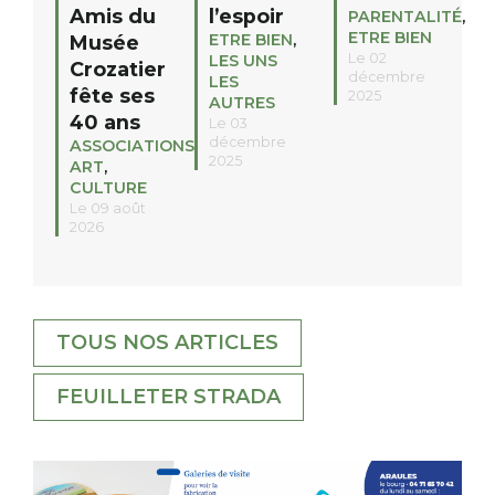
Amis du
l’espoir
PARENTALITÉ
,
ETRE BIEN
ETRE BIEN
,
Musée
Le 02
LES UNS
Crozatier
décembre
LES
fête ses
2025
AUTRES
40 ans
Le 03
décembre
ASSOCIATIONS
,
2025
ART
,
CULTURE
Le 09 août
2026
TOUS NOS ARTICLES
FEUILLETER STRADA