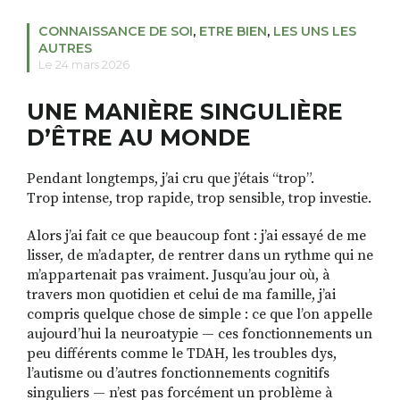
CONNAISSANCE DE SOI
,
ETRE BIEN
,
LES UNS LES
AUTRES
Le 24 mars 2026
RECHERCHER
S'ABONNER
S'INSCRIRE À LA NEWSLETTER
UNE MANIÈRE SINGULIÈRE
FACEBOOK
INSTAGRAM
LINKEDIN
YOUTUBE
D’ÊTRE AU MONDE
Pendant longtemps, j’ai cru que j’étais “trop”.
Trop intense, trop rapide, trop sensible, trop investie.
Alors j’ai fait ce que beaucoup font : j’ai essayé de me
lisser, de m’adapter, de rentrer dans un rythme qui ne
m’appartenait pas vraiment. Jusqu’au jour où, à
travers mon quotidien et celui de ma famille, j’ai
compris quelque chose de simple : ce que l’on appelle
aujourd’hui la neuroatypie — ces fonctionnements un
peu différents comme le TDAH, les troubles dys,
l’autisme ou d’autres fonctionnements cognitifs
singuliers — n’est pas forcément un problème à