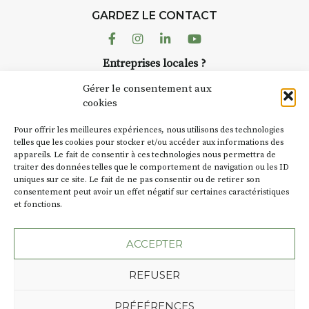
GARDEZ LE CONTACT
Facebook
Instagram
Linkedin
Youtube
Entreprises locales ?
Nous avons des solutions pubs pour vous.
Gérer le consentement aux
cookies
NEWSLETTER
Pour offrir les meilleures expériences, nous utilisons des technologies
Suivez toute l'actu de Strada
telles que les cookies pour stocker et/ou accéder aux informations des
appareils. Le fait de consentir à ces technologies nous permettra de
traiter des données telles que le comportement de navigation ou les ID
uniques sur ce site. Le fait de ne pas consentir ou de retirer son
consentement peut avoir un effet négatif sur certaines caractéristiques
et fonctions.
NOUS CONTACTER
ACCEPTER
REFUSER
Plan du site
Mentions légales
PRÉFÉRENCES