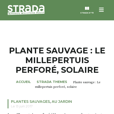
Menu
STRADA N°73
STRADA
MAGAZINES
PLANTE SAUVAGE : LE
MILLEPERTUIS
NOS THÈMES
PERFORÉ, SOLAIRE
STRADA’DATES
ACCUEIL
STRADA THEMES
Plante sauvage : Le
millepertuis perforé, solaire
ALTER STRADA
PLANTES SAUVAGES
,
AU JARDIN
ROSÉE DE MAI
Le 13 juin 2017