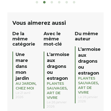
sont à gagner, sélectionnés auprès
canoé / kayak 1 à
de commerçants, artisans et
solo, duo ou géan
partenaires de notre territoire : tirage
personnes. […]
public Samedi 26 septembre 2026 à
ue
Vous aimerez aussi
12h à […]
De la
Avec le
Du même
même
même
auteur
catégorie
mot-clé
L’armoise
Une
L’armoise
aux
mare
aux
dragons
dans
dragons
ou
mon
ou
estragon
jardin
estragon
PLANTES
SAUVAGES
,
AU JARDIN
,
PLANTES
ART DE
CHEZ MOI
SAUVAGES
,
VIVRE
ART DE
Le 21 avril
2026
Le 26 janvier
VIVRE
2026
Le 26 janvier
2026