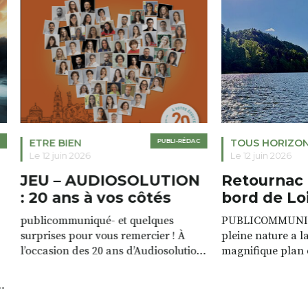
ETRE BIEN
PUBLI-RÉDAC
TOUS HORIZO
Le 12 juin 2026
Le 12 juin 2026
JEU – AUDIOSOLUTION
Retournac 
: 20 ans à vos côtés
bord de Lo
publicommuniqué- et quelques
PUBLICOMMUNIQU
surprises pour vous remercier ! À
pleine nature a l
l’occasion des 20 ans d’Audiosolution,
magnifique plan d
nous avons le plaisir d’organiser un
de rivière qui s’é
grand tirage au sort réservé à nos
plus d’un kilomètr
patients. De nombreux lots locaux
Le plan d’eau est 