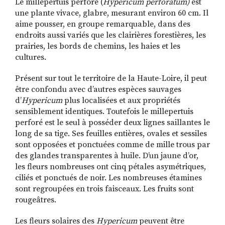
Le millepertuis perforé (
Hypericum perforatum)
est
une plante vivace, glabre, mesurant environ 60 cm. Il
aime pousser, en groupe remarquable, dans des
endroits aussi variés que les clairières forestières, les
RECHERCHER
S'ABONNER
prairies, les bords de chemins, les haies et les
S'INSCRIRE À LA NEWSLETTER
cultures.
FACEBOOK
INSTAGRAM
LINKEDIN
YOUTUBE
Présent sur tout le territoire de la Haute-Loire, il peut
être confondu avec d’autres espèces sauvages
d’
Hypericum
plus localisées et aux propriétés
sensiblement identiques. Toutefois le millepertuis
perforé est le seul à posséder deux lignes saillantes le
long de sa tige. Ses feuilles entières, ovales et sessiles
sont opposées et ponctuées comme de mille trous par
des glandes transparentes à huile. D’un jaune d’or,
les fleurs nombreuses ont cinq pétales asymétriques,
ciliés et ponctués de noir. Les nombreuses étamines
sont regroupées en trois faisceaux. Les fruits sont
rougeâtres.
Les fleurs solaires des
Hypericum
peuvent être