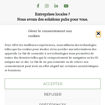
Facebook
Instagram
Linkedin
Youtube
Entreprises locales ?
Nous avons des solutions pubs pour vous.
Gérer le consentement aux
NEWSLETTER
cookies
Suivez toute l'actu de Strada
Pour offrir les meilleures expériences, nous utilisons des technologies
telles que les cookies pour stocker et/ou accéder aux informations des
appareils. Le fait de consentir à ces technologies nous permettra de
traiter des données telles que le comportement de navigation ou les ID
uniques sur ce site. Le fait de ne pas consentir ou de retirer son
consentement peut avoir un effet négatif sur certaines caractéristiques
NOUS CONTACTER
et fonctions.
ACCEPTER
REFUSER
Plan du site
Mentions légales
Politique de confidentialité
Une création de l'Agence Oktopod
PRÉFÉRENCES