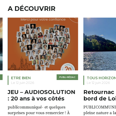
A DÉCOUVRIR
ETRE BIEN
PUBLI-RÉDAC
TOUS HORIZO
Le 12 juin 2026
Le 12 juin 2026
JEU – AUDIOSOLUTION
Retournac 
: 20 ans à vos côtés
bord de Lo
publicommuniqué- et quelques
PUBLICOMMUNIQU
surprises pour vous remercier ! À
pleine nature a l