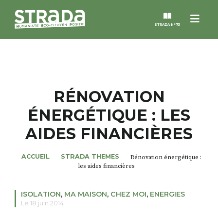
Men
STRADA N°73
STRADA
MAGAZINES
RÉNOVATION
ÉNERGÉTIQUE : LES
NOS THÈMES
AIDES FINANCIÈRES
STRADA’DATES
ACCUEIL
STRADA THEMES
Rénovation énergétique :
les aides financières
ALTER STRADA
ISOLATION
,
MA MAISON
,
CHEZ MOI
,
ENERGIES
ROSÉE DE MAI
Le 18 juin 2014