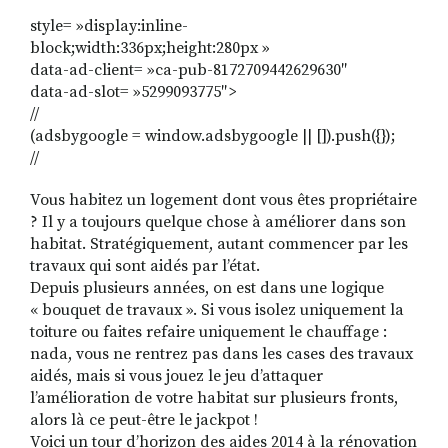
style= »display:inline-
block;width:336px;height:280px »
data-ad-client= »ca-pub-8172709442629630″
RECHERCHER
S'ABONNER
data-ad-slot= »5299093775″>
S'INSCRIRE À LA NEWSLETTER
//
(adsbygoogle = window.adsbygoogle || []).push({});
FACEBOOK
INSTAGRAM
LINKEDIN
YOUTUBE
//
Vous habitez un logement dont vous êtes propriétaire
? Il y a toujours quelque chose à améliorer dans son
habitat. Stratégiquement, autant commencer par les
travaux qui sont aidés par l’état.
Depuis plusieurs années, on est dans une logique
« bouquet de travaux ». Si vous isolez uniquement la
toiture ou faites refaire uniquement le chauffage :
nada, vous ne rentrez pas dans les cases des travaux
aidés, mais si vous jouez le jeu d’attaquer
l’amélioration de votre habitat sur plusieurs fronts,
alors là ce peut-être le jackpot !
Voici un tour d’horizon des aides 2014 à la rénovation