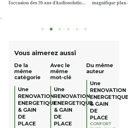
l’occasion des 20 ans d’Audiosolution,
magnifique plan d
nous avons le plaisir d’organiser un
de rivière qui s’é
grand tirage au sort réservé à nos
plus d’un kilomètr
patients. De nombreux lots locaux
Le plan d’eau est 
sont à gagner, sélectionnés auprès
canoé / kayak 1 à
de commerçants, artisans et
solo, duo ou géan
partenaires de notre territoire : tirage
personnes. […]
public Samedi 26 septembre 2026 à
ue
Vous aimerez aussi
12h à […]
De la
Avec le
Du même
même
même
auteur
catégorie
mot-clé
Une
Une
Une
RENOVATION
RENOVATION
RENOVATION
ENERGETIQU
ENERGETIQUE
ENERGETIQUE
& GAIN
& GAIN
& GAIN
DE
DE
DE
PLACE
PLACE
PLACE
CONFORT