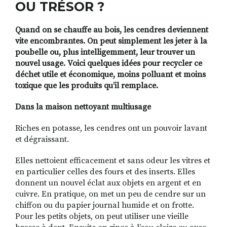
OU TRÉSOR ?
Quand on se chauffe au bois, les cendres deviennent
RECHERCHER
S'ABONNER
vite encombrantes. On peut simplement les jeter à la
S'INSCRIRE À LA NEWSLETTER
poubelle ou, plus intelligemment, leur trouver un
nouvel usage. Voici quelques idées pour recycler ce
FACEBOOK
INSTAGRAM
LINKEDIN
YOUTUBE
déchet utile et économique, moins polluant et moins
toxique que les produits qu’il remplace.
Dans la maison
nettoyant multiusage
Riches en potasse, les cendres ont un pouvoir lavant
et dégraissant.
Elles nettoient efficacement et sans odeur les vitres et
en particulier celles des fours et des inserts. Elles
donnent un nouvel éclat aux objets en argent et en
cuivre. En pratique, on met un peu de cendre sur un
chiffon ou du papier journal humide et on frotte.
Pour les petits objets, on peut utiliser une vieille