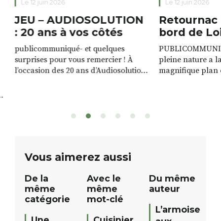
Le 12 juin 2026
Le 12 juin 2026
JEU – AUDIOSOLUTION
Retournac 
: 20 ans à vos côtés
bord de Lo
publicommuniqué- et quelques
PUBLICOMMUNIQU
surprises pour vous remercier ! À
pleine nature a l
l’occasion des 20 ans d’Audiosolution,
magnifique plan d
nous avons le plaisir d’organiser un
de rivière qui s’é
grand tirage au sort réservé à nos
plus d’un kilomètr
patients. De nombreux lots locaux
Le plan d’eau est 
sont à gagner, sélectionnés auprès
canoé / kayak 1 à
de commerçants, artisans et
solo, duo ou géan
partenaires de notre territoire : tirage
personnes. […]
public Samedi 26 septembre 2026 à
ue
Vous aimerez aussi
12h à […]
De la
Avec le
Du même
même
même
auteur
catégorie
mot-clé
L’armoise
Une
Cuisinier,