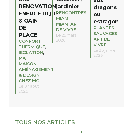
aux
RENOVATION
jardinier
dragons
RENCONTRES
,
ENERGETIQUE
ou
MIAM
& GAIN
estragon
MIAM
,
ART
DE
PLANTES
DE VIVRE
SAUVAGES
,
PLACE
Le 25 mars
ART DE
2026
CONFORT
VIVRE
THERMIQUE
,
Le 26 janvier
ISOLATION
,
2026
MA
MAISON
,
AMÉNAGEMENT
& DESIGN
,
CHEZ MOI
Le 07 août
2026
TOUS NOS ARTICLES