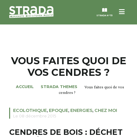
Menu
STRADA N°73
STRADA
MAGAZINES
VOUS FAITES QUOI DE
VOS CENDRES ?
NOS THÈMES
ACCUEIL
STRADA THEMES
Vous faites quoi de vos
STRADA’DATES
cendres ?
ALTER STRADA
ECOLOTHIQUE
,
EPOQUE
,
ENERGIES
,
CHEZ MOI
Le 08 décembre 2015
ROSÉE DE MAI
CENDRES DE BOIS : DÉCHET