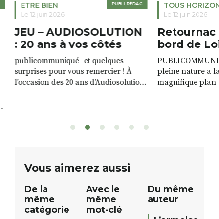
ETRE BIEN
PUBLI-RÉDAC
TOUS HORIZO
Le 12 juin 2026
Le 12 juin 2026
JEU – AUDIOSOLUTION
Retournac 
: 20 ans à vos côtés
bord de Lo
publicommuniqué- et quelques
PUBLICOMMUNIQU
surprises pour vous remercier ! À
pleine nature a l
l’occasion des 20 ans d’Audiosolution,
magnifique plan d
nous avons le plaisir d’organiser un
de rivière qui s’é
grand tirage au sort réservé à nos
plus d’un kilomètr
patients. De nombreux lots locaux
Le plan d’eau est 
sont à gagner, sélectionnés auprès
canoé / kayak 1 à
de commerçants, artisans et
solo, duo ou géan
partenaires de notre territoire : tirage
personnes. […]
public Samedi 26 septembre 2026 à
ue
Vous aimerez aussi
12h à […]
De la
Avec le
Du même
même
même
auteur
catégorie
mot-clé