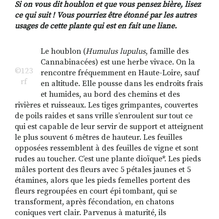
Si on vous dit houblon et que vous pensez bière, lisez
ce qui suit ! Vous pourriez être étonné par les autres
usages de cette plante qui est en fait une liane.
RECHERCHER
S'ABONNER
S'INSCRIRE À LA NEWSLETTER
Le houblon (
Humulus lupulus
, famille des
Cannabinacées) est une herbe vivace. On la
FACEBOOK
INSTAGRAM
LINKEDIN
YOUTUBE
©123
rencontre fréquemment en Haute-Loire, sauf
rf
en altitude. Elle pousse dans les endroits frais
et humides, au bord des chemins et des
rivières et ruisseaux. Les tiges grimpantes, couvertes
de poils raides et sans vrille s’enroulent sur tout ce
qui est capable de leur servir de support et atteignent
le plus souvent 6 mêtres de hauteur. Les feuilles
opposées ressemblent à des feuilles de vigne et sont
rudes au toucher. C’est une plante dioïque*. Les pieds
mâles portent des fleurs avec 5 pétales jaunes et 5
étamines, alors que les pieds femelles portent des
fleurs regroupées en court épi tombant, qui se
transforment, après fécondation, en chatons
coniques vert clair. Parvenus à maturité, ils