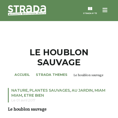
Menu
STRADA N°73
STRADA
MAGAZINES
LE HOUBLON
SAUVAGE
NOS THÈMES
ACCUEIL
STRADA THEMES
Le houblon sauvage
STRADA’DATES
NATURE
,
PLANTES SAUVAGES
,
AU JARDIN
,
MIAM
ALTER STRADA
MIAM
,
ETRE BIEN
Le 01 avril 2017
ROSÉE DE MAI
Le houblon sauvage