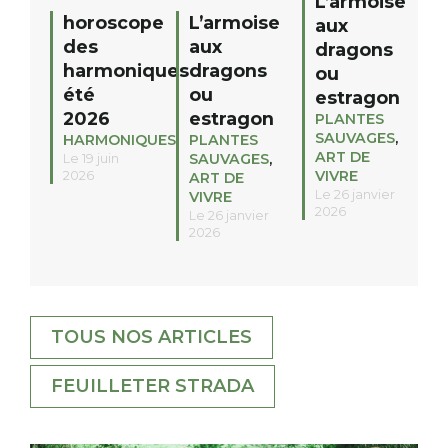
L’armoise
horoscope
L’armoise
aux
des
aux
dragons
harmoniques
dragons
ou
été
ou
estragon
2026
estragon
PLANTES
SAUVAGES
,
HARMONIQUES
PLANTES
ART DE
SAUVAGES
,
Le 19 juin
VIVRE
2026
ART DE
Le 26 janvier
VIVRE
2026
Le 26 janvier
2026
TOUS NOS ARTICLES
FEUILLETER STRADA