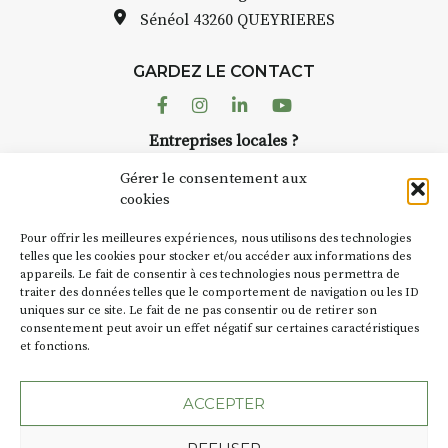
pas une galerie permanent
Sénéol
43260 QUEYRIERES
 (repas à
Chaque année, le 1er dim
d’août, l’association
e sur
GARDEZ LE CONTACT
AuzonToujours
organise
Ar
 de décor
dans le village
. Des artistes 
Facebook
Instagram
Linkedin
Youtube
artisans investissent les rue
: un atelier
Entreprises locales ?
caves, les granges d’Auzon.
ontinuer à
Nous avons des solutions pubs pour vous.
Fumoir est l’un de ces espa
Gérer le consentement aux
temporaires d’accueil de la
cookies
culture. Il s’associe égalem
oit
270€
NEWSLETTER
d’autres activités culturelle
Pour offrir les meilleures expériences, nous utilisons des technologies
la Petite Cité de Caractère.
Suivez toute l'actu de Strada
telles que les cookies pour stocker et/ou accéder aux informations des
 – sans
appareils. Le fait de consentir à ces technologies nous permettra de
exemple, l’installation
Coc
traiter des données telles que le comportement de navigation ou les ID
Charbon
s’inscrit comme e
uniques sur ce site. Le fait de ne pas consentir ou de retirer son
« off » du festival d’Auzon 
nement et
consentement peut avoir un effet négatif sur certaines caractéristiques
(2 /22 août).
 à votre
et fonctions.
NOUS CONTACTER
😉
SA D’où vient le nom :
Fumo
ACCEPTER
BT C’est le terme employé 