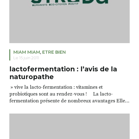
RECHERCHER
S'ABONNER
S'INSCRIRE À LA NEWSLETTER
FACEBOOK
INSTAGRAM
LINKEDIN
YOUTUBE
MIAM MIAM
,
ETRE BIEN
Le 15 juin 2011
lactofermentation : l’avis de la
naturopathe
» vive la lacto-fermentation : vitamines et
probiotiques sont au rendez-vous ! La lacto-
fermentation présente de nombreux avantages Elle
favorise la pré-digestion des aliments en facilitant
l’assimilation des amidons et protéines. Elle
développe une flore saine en apportant des bactéries
précieuses au bon fonctionnement de nos intestins
renforçant ainsi notre système immunitaire. Elle