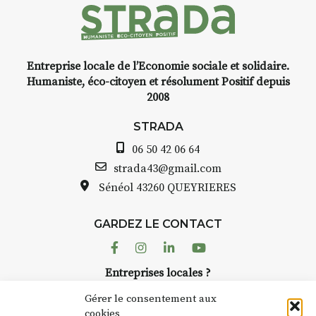
pour recharger
artisanaux, notamment l’Artisous,
ndant que […]
puis nous avons développé des
tournées avec un camion itinérant
[…]
Entreprise locale de l’Economie sociale et solidaire.
Humaniste, éco-citoyen et résolument Positif depuis
2008
STRADA
06 50 42 06 64
strada43@gmail.com
Sénéol
43260 QUEYRIERES
GARDEZ LE CONTACT
Facebook
Instagram
Linkedin
Youtube
Entreprises locales ?
Nous avons des solutions pubs pour vous.
Gérer le consentement aux
cookies