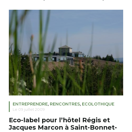
de mi-septembre à mi-octobre. Pour ces grands
cervidés, il s’agit d’un moment très sérieux : les mâles
se nourrissent à peine durant ce temps, certains
peuvent perdre […]
ENTREPRENDRE
,
RENCONTRES
,
ECOLOTHIQUE
Le 09 juillet 2009
Eco-label pour l’hôtel Régis et
Jacques Marcon à Saint-Bonnet-