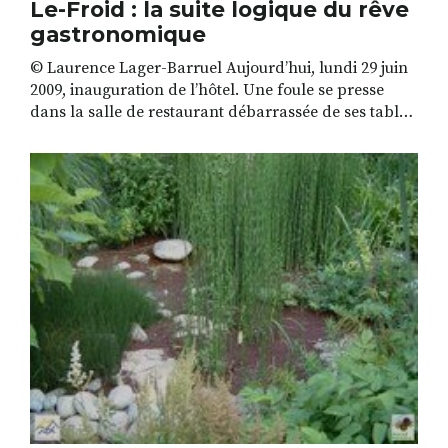
Le-Froid : la suite logique du rêve
gastronomique
© Laurence Lager-Barruel Aujourd’hui, lundi 29 juin
2009, inauguration de l’hôtel. Une foule se presse
dans la salle de restaurant débarrassée de ses tables
pour l’occasion. Les graminées sont toujours là,
ondulant en premier plan du panorama de rêve qui
s’offre derrière les parois vitrées. Discours de Régis
Marcon, toujours très simple et souriant, il […]