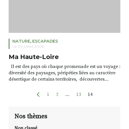
NATURE
,
ESCAPADES
Le 09 juillet 2008
Ma Haute-Loire
Il est des pays où chaque promenade est un voyage :
diversité des paysages, péripéties liées au caractère
désertique de certains territoires, découvertes
surprenantes en tout genre, aventures
gastronomiques, cheminement spirituel dans les lieux
1
2
…
13
14
sacrés, rencontres …La Haute-Loire est un de ces
pays. Passé les plaines et les premiers contreforts
vallonnés de ses massifs, les paysages […]
Nos thèmes
Non classé