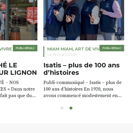
VIVRE
PUBLI-RÉDAC
MIAM MIAM
,
ART DE VIVRE
PUBLI-RÉDAC
Le 19 mars 2026
É LE
Isatis – plus de 100 ans
UR LIGNON
d’histoires
É – NOS
Publi-communiqué – Isatis – plus de
S « Dans notre
100 ans d’histoires En 1920, nous
fait pas que du
avons commencé modestement en
 soin de nos
collectant le lait des fermes de
in est à la fois un
Haute-Loire pour produire beurre,
ontres, avec
crème et lait frais, vendus dans les
vices. » Rémy et
villages. Nous nous sommes ensuite
êt gratuit de
spécialisés dans les fromages