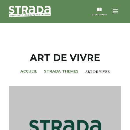
Menu
STRADA N°73
STRADA
MAGAZINES
ART DE VIVRE
NOS THÈMES
ACCUEIL
STRADA THEMES
ART DE VIVRE
STRADA’DATES
ALTER STRADA
ROSÉE DE MAI