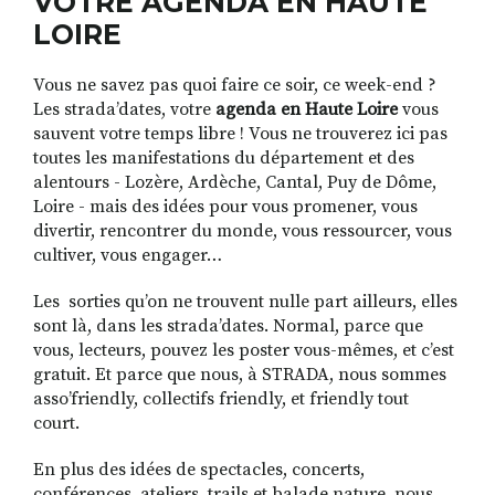
VOTRE AGENDA EN HAUTE
LOIRE
Vous ne savez pas quoi faire ce soir, ce week-end ?
RECHERCHER
S'ABONNER
Les strada’dates, votre
agenda en Haute Loire
vous
S'INSCRIRE À LA NEWSLETTER
sauvent votre temps libre ! Vous ne trouverez ici pas
FACEBOOK
INSTAGRAM
LINKEDIN
YOUTUBE
toutes les manifestations du département et des
alentours - Lozère, Ardèche, Cantal, Puy de Dôme,
Loire - mais des idées pour vous promener, vous
divertir, rencontrer du monde, vous ressourcer, vous
cultiver, vous engager…
Les sorties qu’on ne trouvent nulle part ailleurs, elles
sont là, dans les strada’dates. Normal, parce que
vous, lecteurs, pouvez les poster vous-mêmes, et c’est
gratuit. Et parce que nous, à STRADA, nous sommes
asso’friendly, collectifs friendly, et friendly tout
court.
En plus des idées de spectacles, concerts,
conférences, ateliers, trails et balade nature, nous