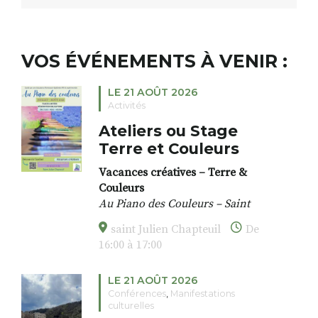
VOS ÉVÉNEMENTS À VENIR :
LE 21 AOÛT 2026
Activités
Ateliers ou Stage
Terre et Couleurs
Vacances créatives – Terre &
Couleurs
Au Piano des Couleurs – Saint
Julien Chapteuil
saint Julien Chapteuil
De
Semaine spéciale Terre et
16:00 à 17:00
Couleurs : du 27 au 31 juillet &
du 18 au 21 août
LE 21 AOÛT 2026
Entre 10h30 et 17h
Conférences
,
Manifestations
culturelles
Un temps pour rencontrer la