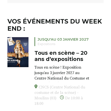
VOS ÉVÉNEMENTS DU WEEK
END :
JUSQU'AU 03 JANVIER 2027
Expositions
Tous en scène – 20
ans d’expositions
Tous en scène ! Exposition
jusqu’au 3 janvier 2027 au
Centre National du Costume et
de la Scène) à Moulins.
CNCS (Centre National du
costume et de la scène) -
Pour célébrer les 20 ans de sa
Moulins (03)
De 10:00 à
création, le musée présente
18:00
dans une scénographie
spectaculaire une exposition «