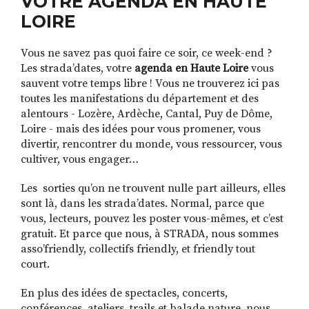
VOTRE AGENDA EN HAUTE
LOIRE
Vous ne savez pas quoi faire ce soir, ce week-end ?
RECHERCHER
S'ABONNER
Les strada’dates, votre
agenda en Haute Loire
vous
S'INSCRIRE À LA NEWSLETTER
sauvent votre temps libre ! Vous ne trouverez ici pas
FACEBOOK
INSTAGRAM
LINKEDIN
YOUTUBE
toutes les manifestations du département et des
alentours - Lozère, Ardèche, Cantal, Puy de Dôme,
Loire - mais des idées pour vous promener, vous
divertir, rencontrer du monde, vous ressourcer, vous
cultiver, vous engager…
Les sorties qu’on ne trouvent nulle part ailleurs, elles
sont là, dans les strada’dates. Normal, parce que
vous, lecteurs, pouvez les poster vous-mêmes, et c’est
gratuit. Et parce que nous, à STRADA, nous sommes
asso’friendly, collectifs friendly, et friendly tout
court.
En plus des idées de spectacles, concerts,
conférences, ateliers, trails et balade nature, nous