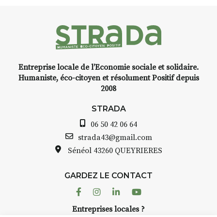
©
Mobilier
Programmée en off du festival
national –
d’Auzon, cette expo-
Isabelle
installation temporaire vous
Bideau
livre une raison de plus d’aller
faire un tour dans la cité
Entreprise locale de l’Economie sociale et solidaire.
médiévale du Brivadois cet été.
Humaniste, éco-citoyen et résolument Positif depuis
Nuages,
2008
dentelle
d’après
STRADA
François-
Xavier
06 50 42 06 64
INTERVIEW
Lalanne,
strada43@gmail.com
2019 ©
Sénéol
43260 QUEYRIERES
STRADA Bernard Turle, vous
Mobilier
avez ouvert une galerie à
national –
Auzon…
GARDEZ LE CONTACT
Isabelle
Bideau ©
Facebook
Instagram
Linkedin
Youtube
Bernard TURLE Le Fumoir n’est
Adagp,
pas une galerie permanente.
Entreprises locales ?
Paris 2026
Chaque année, le 1er dimanche