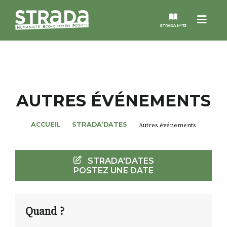
Menu
STRADA N°73
STRADA
MAGAZINES
AUTRES ÉVÉNEMENTS
NOS THÈMES
ACCUEIL
STRADA’DATES
Autres événements
STRADA’DATES
STRADA'DATES
POSTEZ UNE DATE
ALTER STRADA
ROSÉE DE MAI
Quand ?