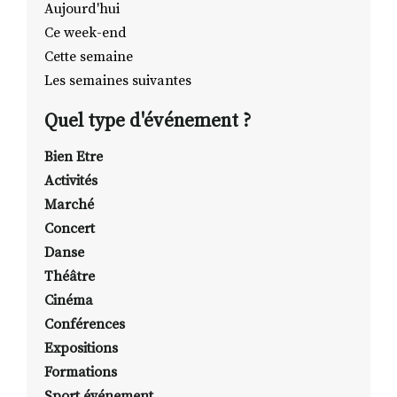
Aujourd'hui
Ce week-end
Cette semaine
RECHERCHER
S'ABONNER
Les semaines suivantes
S'INSCRIRE À LA NEWSLETTER
Quel type d'événement ?
FACEBOOK
INSTAGRAM
LINKEDIN
YOUTUBE
Bien Etre
Activités
Marché
Concert
Danse
Théâtre
Cinéma
Conférences
Expositions
Formations
Sport événement