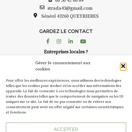
06 50 42 06 64
* Incontournable : l'exposition «
Bernard TURLE Le Fumoir n’est
strada43@gmail.com
Inventerre » A travers
pas une galerie permanente.
Sénéol
43260 QUEYRIERES
l'exposition « Inventerre »
Chaque année, le 1er dimanche
visible actuellement à l'Hôtel
d’août, l’association
Dieu, partez sur les pas
GARDEZ LE CONTACT
AuzonToujours
organise
Arts
d'Adrian Anderson,
dans le village
. Des artistes et
Facebook
Instagram
Linkedin
Youtube
collectionneur éclairé de
artisans investissent les rues, les
céramiques contemporaines.
Entreprises locales ?
caves, les granges d’Auzon. Le
Gratuit. Visible jusqu'au 3
Nous avons des solutions pubs pour vous.
Fumoir est l’un de ces espaces
Gérer le consentement aux
novembre. Horaires : 10h -
temporaires d’accueil de la
cookies
12h30 et 14h – 18h (tous les
culture. Il s’associe également à
jours, sauf les 21, 22 septembre
NEWSLETTER
d’autres activités culturelles de
Pour offrir les meilleures expériences, nous utilisons des technologies
et 1er novembre).
la Petite Cité de Caractère. Par
Suivez toute l'actu de Strada
telles que les cookies pour stocker et/ou accéder aux informations des
appareils. Le fait de consentir à ces technologies nous permettra de
exemple, l’installation
Cochon
traiter des données telles que le comportement de navigation ou les ID
Charbon
s’inscrit comme en
uniques sur ce site. Le fait de ne pas consentir ou de retirer son
« off » du festival d’Auzon 2026
consentement peut avoir un effet négatif sur certaines caractéristiques
(2 /22 août).
et fonctions.
NOUS CONTACTER
SA D’où vient le nom :
Fumoir
?
ACCEPTER