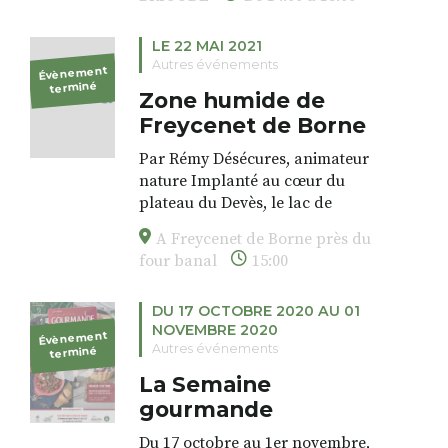
14H30 à 18H
LE 22 MAI 2021
Autres événements
Évènement
terminé
Zone humide de
Freycenet de Borne
Par Rémy Désécures, animateur
nature Implanté au cœur du
plateau du Devès, le lac de
Freycenet accueille des oiseaux
A Freycenet de Borne près du
d’eau et des animaux
four banal
15:00
aquatiques. Ainsi les
grenouilles, les chevaliers en
DU 17 OCTOBRE 2020 AU 01
chasse, les nichées de la
NOVEMBRE 2020
curieuse foulque macroule ou
Évènement
Autres événements
terminé
du grèbe castagneux pourront
peut-être se laisser observer.
La Semaine
Rendez-vous à Freycenet de
gourmande
Borne près du four banal.
Du 17 octobre au 1er novembre,
Billeterie :