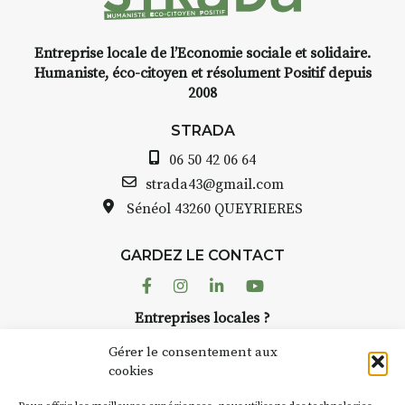
installation temporaire vous
Fédération Internationale de
livre une raison de plus d’aller
Yoga Ayurvédique et Ayurveda
faire un tour dans la cité
(FIYAA)
Entreprise locale de l’Economie sociale et solidaire.
médiévale du Brivadois cet été.
Humaniste, éco-citoyen et résolument Positif depuis
2008
STRADA
06 50 42 06 64
INTERVIEW
strada43@gmail.com
Sénéol
43260 QUEYRIERES
STRADA Bernard Turle, vous
avez ouvert une galerie à
Auzon…
GARDEZ LE CONTACT
Facebook
Instagram
Linkedin
Youtube
Bernard TURLE Le Fumoir n’est
pas une galerie permanente.
Entreprises locales ?
Chaque année, le 1er dimanche
Nous avons des solutions pubs pour vous.
d’août, l’association
Gérer le consentement aux
AuzonToujours
organise
Arts
cookies
dans le village
. Des artistes et
NEWSLETTER