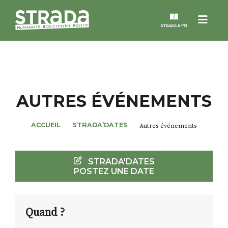
Menu
STRADA N°73
STRADA
MAGAZINES
AUTRES ÉVÉNEMENTS
NOS THÈMES
ACCUEIL
STRADA’DATES
Autres événements
STRADA’DATES
STRADA'DATES
POSTEZ UNE DATE
ALTER STRADA
ROSÉE DE MAI
Quand ?