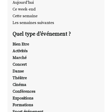
Aujourd'hui
Ce week-end
Cette semaine
RECHERCHER
S'ABONNER
Les semaines suivantes
S'INSCRIRE À LA NEWSLETTER
Quel type d'événement ?
FACEBOOK
INSTAGRAM
LINKEDIN
YOUTUBE
Bien Etre
Activités
Marché
Concert
Danse
Théâtre
Cinéma
Conférences
Expositions
Formations
Sport événement