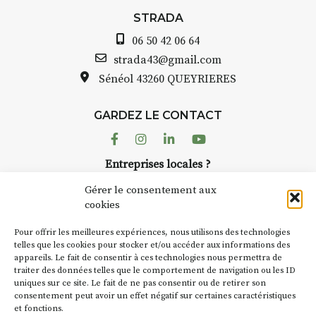
STRADA
06 50 42 06 64
INTERVIEW
strada43@gmail.com
Sénéol
43260 QUEYRIERES
STRADA Bernard Turle, vous
avez ouvert une galerie à
Auzon…
GARDEZ LE CONTACT
Facebook
Instagram
Linkedin
Youtube
Bernard TURLE Le Fumoir n’est
pas une galerie permanente.
Entreprises locales ?
Chaque année, le 1er dimanche
Nous avons des solutions pubs pour vous.
d’août, l’association
Gérer le consentement aux
AuzonToujours
organise
Arts
cookies
dans le village
. Des artistes et
NEWSLETTER
Pour offrir les meilleures expériences, nous utilisons des technologies
artisans investissent les rues, les
Suivez toute l'actu de Strada
telles que les cookies pour stocker et/ou accéder aux informations des
caves, les granges d’Auzon. Le
appareils. Le fait de consentir à ces technologies nous permettra de
Fumoir est l’un de ces espaces
traiter des données telles que le comportement de navigation ou les ID
temporaires d’accueil de la
uniques sur ce site. Le fait de ne pas consentir ou de retirer son
culture. Il s’associe également à
consentement peut avoir un effet négatif sur certaines caractéristiques
et fonctions.
d’autres activités culturelles de