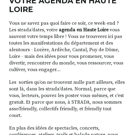
VOTRE AGENDA EN HAUTE
LOIRE
Vous ne savez pas quoi faire ce soir, ce week-end ?
RECHERCHER
S'ABONNER
Les strada’dates, votre
agenda en Haute Loire
vous
S'INSCRIRE À LA NEWSLETTER
sauvent votre temps libre ! Vous ne trouverez ici pas
FACEBOOK
INSTAGRAM
LINKEDIN
YOUTUBE
toutes les manifestations du département et des
alentours - Lozère, Ardèche, Cantal, Puy de Dôme,
Loire - mais des idées pour vous promener, vous
divertir, rencontrer du monde, vous ressourcer, vous
cultiver, vous engager…
Les sorties qu’on ne trouvent nulle part ailleurs, elles
sont là, dans les strada’dates. Normal, parce que
vous, lecteurs, pouvez les poster vous-mêmes, et c’est
gratuit. Et parce que nous, à STRADA, nous sommes
asso’friendly, collectifs friendly, et friendly tout
court.
En plus des idées de spectacles, concerts,
conférences, ateliers, trails et balade nature, nous